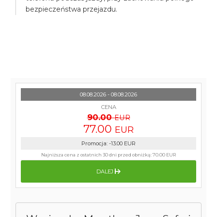
bezpieczeństwa przejazdu.
08.08.2026 - 08.08.2026
CENA
90.00
EUR
77.00
EUR
Promocja
:
-13.00
EUR
Najniższa cena z ostatnich 30 dni przed obniżką:
70.00 EUR
DALEJ