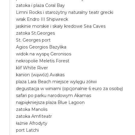
zatoka i plaża Coral Bay
Limni Rocks i starożytny naturalny teatr grecki
wrak Endro III Shipwreck
jaskinie morskie i skały kredowe Sea Caves
zatoka St.Georges
St. Georges port
Agios Georgios Bazylika
widok na wyspę Geronisos
nekropolie Meletis Forest
klif White River
kanion (wąwóz) Avakas
plaża Lara Beach miejsce wylęgu żółwi
degustacja w winiarni (opcjonalnie 6 euro za osobę)
safari po parku narodowym Akamas
najpiękniejsza plaża Blue Lagoon
zatoka Manolis
zatoka Amfiteatr
łaźnie Afrodyty
port Latchi