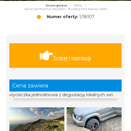
Strona główna
/
Oferta
/
Wycieczka Marathon Jeep Safari - Narodowy Park Akamas z Pafos
Numer oferty:
1/18107
Terminy / rezerwacja
Cena zawiera
wycieczka jednodniowa z degustacją lokalnych win