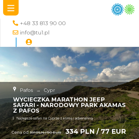
+48 33 813 90 00
info@tu1.pl
Pafos
→
Cypr
WYCIECZKA MARATHON JEEP
SAFARI - NARODOWY PARK AKAMAS
Z PAFOS
Najlepsze safari na Cyprze z klimą i adrenaliną
334 PLN / 77 EUR
Cena od
391 PLN / 90 EUR