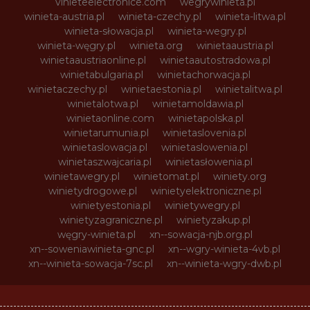
vinieteelectronice.com
wegrywinieta.pl
winieta-austria.pl
winieta-czechy.pl
winieta-litwa.pl
winieta-słowacja.pl
winieta-wegry.pl
winieta-węgry.pl
winieta.org
winietaaustria.pl
winietaaustriaonline.pl
winietaautostradowa.pl
winietabulgaria.pl
winietachorwacja.pl
winietaczechy.pl
winietaestonia.pl
winietalitwa.pl
winietalotwa.pl
winietamoldawia.pl
winietaonline.com
winietapolska.pl
winietarumunia.pl
winietaslovenia.pl
winietaslowacja.pl
winietaslowenia.pl
winietaszwajcaria.pl
winietasłowenia.pl
winietawegry.pl
winietomat.pl
winiety.org
winietydrogowe.pl
winietyelektroniczne.pl
winietyestonia.pl
winietywegry.pl
winietyzagraniczne.pl
winietyzakup.pl
węgry-winieta.pl
xn--sowacja-njb.org.pl
xn--soweniawinieta-gnc.pl
xn--wgry-winieta-4vb.pl
xn--winieta-sowacja-7sc.pl
xn--winieta-wgry-dwb.pl