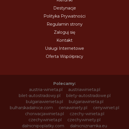
Destynacje
Polityka Prywatności
Regulamin strony
Zaloguj się
Kontakt
Usługi Internetowe
Oferta Współpracy
Polecamy:
austria-winieta.pl
austriawinieta.pl
bilet-autostradowy.pl
bilety-autostradowe.pl
bulgariawienieta.pl
bulgariawinieta.pl
bulharskadalnice.com
cenawiniety.pl
cenywiniet.pl
chorwacjawinieta.pl
czechy-winieta.pl
czechywinieta.pl
czechywiniety.pl
dalnicnipoplatky.com
dalnicniznamka.eu