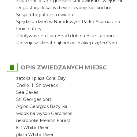
Zapoznanie się z górskimi stanowiskami wiejskimi
Degustacja lokalnych win i cypryjskiej kuchni.
Sesja fotograficzna i wideo.
Spędzisz dzień w Narodowym Parku Akamas, na
łonie natury.
Popływasz na Lara Beach lub na Blue Lagoon.
Poczujesz klimat najbardziej dzikiej części Cypru.
OPIS ZWIEDZANYCH MIEJSC
zatoka i plaża Coral Bay
Endro III Shipwreck
Sea Caves
St. Georges port
Agios Georgios Bazylika
widok na wyspę Geronisos
nekropolie Meletis Forest
klif White River
plaża White River