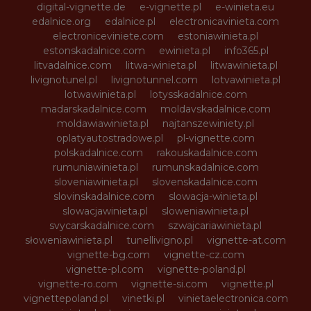
digital-vignette.de
e-vignette.pl
e-winieta.eu
edalnice.org
edalnice.pl
electronicavinieta.com
electroniceviniete.com
estoniawinieta.pl
estonskadalnice.com
ewinieta.pl
info365.pl
litvadalnice.com
litwa-winieta.pl
litwawinieta.pl
livignotunel.pl
livignotunnel.com
lotvawinieta.pl
lotwawinieta.pl
lotysskadalnice.com
madarskadalnice.com
moldavskadalnice.com
moldawiawinieta.pl
najtanszewiniety.pl
oplatyautostradowe.pl
pl-vignette.com
polskadalnice.com
rakouskadalnice.com
rumuniawinieta.pl
rumunskadalnice.com
sloveniawinieta.pl
slovenskadalnice.com
slovinskadalnice.com
slowacja-winieta.pl
slowacjawinieta.pl
sloweniawinieta.pl
svycarskadalnice.com
szwajcariawinieta.pl
słoweniawinieta.pl
tunellivigno.pl
vignette-at.com
vignette-bg.com
vignette-cz.com
vignette-pl.com
vignette-poland.pl
vignette-ro.com
vignette-si.com
vignette.pl
vignettepoland.pl
vinetki.pl
vinietaelectronica.com