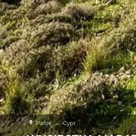
Pafos
→
Cypr