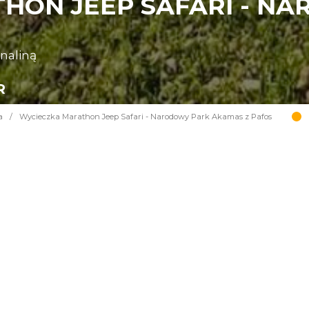
HON JEEP SAFARI - N
enaliną
R
a
/
Wycieczka Marathon Jeep Safari - Narodowy Park Akamas z Pafos