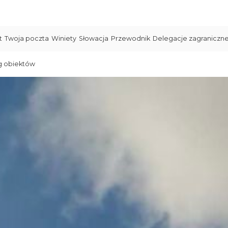
t
Twoja poczta
Winiety
Słowacja
Przewodnik
Delegacje zagraniczn
g obiektów