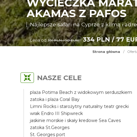
WYCIECZKA MARAT
AKAMAS Z PAFOS
Najlepsze safari na Cyprze z klimą i adr
334 PLN / 77 EU
Cena od
391 PLN / 90 EUR
Strona główna
/
Ofert
NASZE CELE
plaża Potima Beach z widokowym serduszkiem
zatoka i plaża Coral Bay
Limni Rocks i starożytny naturalny teatr grecki
wrak Endro III Shipwreck
jaskinie morskie i skały kredowe Sea Caves
zatoka St.Georges
St. Georges port