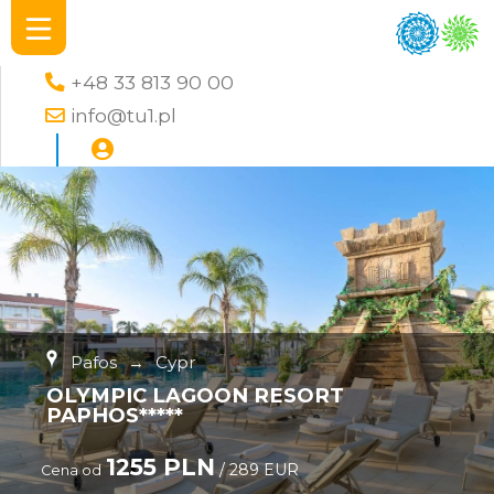
+48 33 813 90 00
info@tu1.pl
Pafos
→
Cypr
OLYMPIC LAGOON RESORT
PAPHOS*****
1255 PLN
/ 289 EUR
Cena od