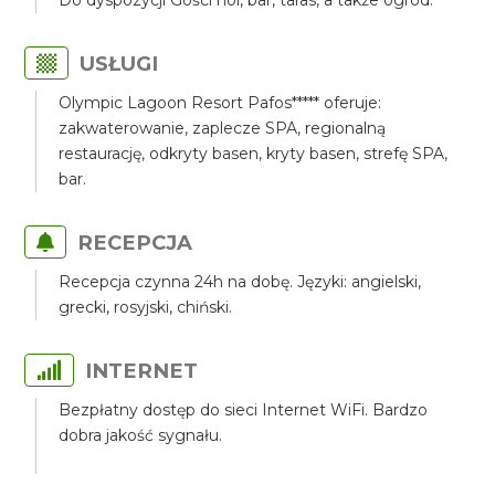
Do dyspozycji Gości hol, bar, taras, a także ogród.
USŁUGI
Olympic Lagoon Resort Pafos***** oferuje:
zakwaterowanie, zaplecze SPA, regionalną
restaurację, odkryty basen, kryty basen, strefę SPA,
bar.
RECEPCJA
Recepcja czynna 24h na dobę. Języki: angielski,
grecki, rosyjski, chiński.
INTERNET
Bezpłatny dostęp do sieci Internet WiFi. Bardzo
dobra jakość sygnału.