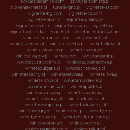
svycarskadalnice.com
szwajcariawinieta.pl
słoweniawinieta.pl
tunellivigno.pl
vignette-at.com
vignette-bg.com
vignette-cz.com
vignette-pl.com
vignette-poland.pl
vignette-ro.com
vignette-si.com
vignette.pl
vignettepoland.pl
vinetki.pl
vinietaelectronica.com
vinieteelectronice.com
wegrywinieta.pl
winieta-austria.pl
winieta-czechy.pl
winieta-litwa.pl
winieta-słowacja.pl
winieta-wegry.pl
winieta-węgry.pl
winieta.org
winietaaustria.pl
winietaaustriaonline.pl
winietaautostradowa.pl
winietabulgaria.pl
winietachorwacja.pl
winietaczechy.pl
winietaestonia.pl
winietalitwa.pl
winietalotwa.pl
winietamoldawia.pl
winietaonline.com
winietapolska.pl
winietarumunia.pl
winietaslovenia.pl
winietaslowacja.pl
winietaslowenia.pl
winietaszwajcaria.pl
winietasłowenia.pl
winietawegry.pl
winietomat.pl
winiety.org
winietydrogowe.pl
winietyelektroniczne.pl
winietyestonia.pl
winietywegry.pl
winietyzagraniczne.pl
winietyzakup.pl