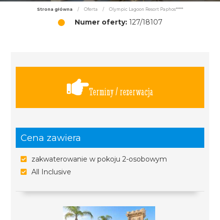
Strona główna
/
Oferta
/
Olympic Lagoon Resort Paphos*****
Numer oferty:
127/18107
Terminy / rezerwacja
Cena zawiera
zakwaterowanie w pokoju 2-osobowym
All Inclusive