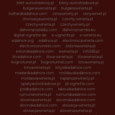
bilet-autostradowy.pl
bilety-autostradowe.pl
bulgariawienieta.pl
bulgariawinieta.pl
bulharskadalnice.com
cenawiniety.pl
cenywiniet.pl
chorwacjawinieta.pl
czechy-winieta.pl
czechywinieta.pl
czechywiniety.pl
dalnicnipoplatky.com
dalnicniznamka.eu
digital-vignette.de
e-vignette.pl
e-winieta.eu
edalnice.org
edalnice.pl
electronicavinieta.com
electroniceviniete.com
estoniawinieta.pl
estonskadalnice.com
ewinieta.pl
info365.pl
litvadalnice.com
litwa-winieta.pl
litwawinieta.pl
livignotunel.pl
livignotunnel.com
lotvawinieta.pl
lotwawinieta.pl
lotysskadalnice.com
madarskadalnice.com
moldavskadalnice.com
moldawiawinieta.pl
najtanszewiniety.pl
oplatyautostradowe.pl
pl-vignette.com
polskadalnice.com
rakouskadalnice.com
rumuniawinieta.pl
rumunskadalnice.com
sloveniawinieta.pl
slovenskadalnice.com
slovinskadalnice.com
slowacja-winieta.pl
slowacjawinieta.pl
sloweniawinieta.pl