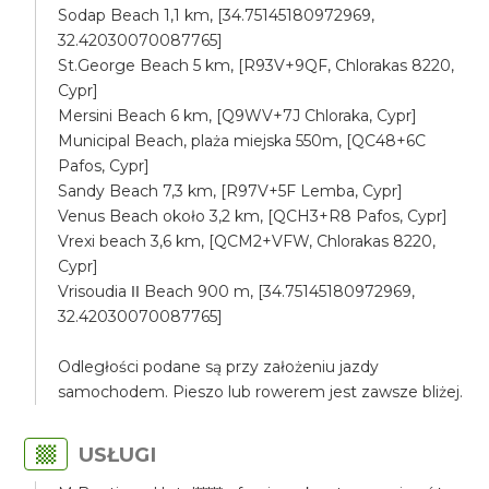
Sodap Beach 1,1 km, [34.75145180972969,
32.42030070087765]
St.George Beach 5 km, [R93V+9QF, Chlorakas 8220,
Cypr]
Mersini Beach 6 km, [Q9WV+7J Chloraka, Cypr]
Municipal Beach, plaża miejska 550m, [QC48+6C
Pafos, Cypr]
Sandy Beach 7,3 km, [R97V+5F Lemba, Cypr]
Venus Beach około 3,2 km, [QCH3+R8 Pafos, Cypr]
Vrexi beach 3,6 km, [QCM2+VFW, Chlorakas 8220,
Cypr]
Vrisoudia ΙΙ Beach 900 m, [34.75145180972969,
32.42030070087765]
Odległości podane są przy założeniu jazdy
samochodem. Pieszo lub rowerem jest zawsze bliżej.
USŁUGI