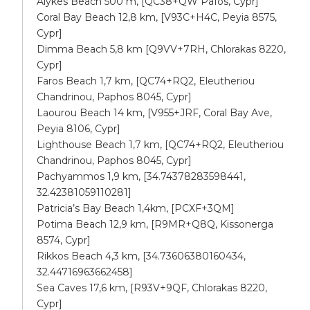
Alykes Beach 500 m, [QC38+QW Pafos, Cypr]
Coral Bay Beach 12,8 km, [V93C+H4C, Peyia 8575,
Cypr]
Dimma Beach 5,8 km [Q9VV+7RH, Chlorakas 8220,
Cypr]
Faros Beach 1,7 km, [QC74+RQ2, Eleutheriou
Chandrinou, Paphos 8045, Cypr]
Laourou Beach 14 km, [V955+JRF, Coral Bay Ave,
Peyia 8106, Cypr]
Lighthouse Beach 1,7 km, [QC74+RQ2, Eleutheriou
Chandrinou, Paphos 8045, Cypr]
Pachyammos 1,9 km, [34.74378283598441,
32.42381059110281]
Patricia’s Bay Beach 1,4km, [PCXF+3QM]
Potima Beach 12,9 km, [R9MR+Q8Q, Kissonerga
8574, Cypr]
Rikkos Beach 4,3 km, [34.73606380160434,
32.44716963662458]
Sea Caves 17,6 km, [R93V+9QF, Chlorakas 8220,
Cypr]