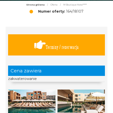
Strona główna
/
Oferta
/
M Boutique Hotel*****
Numer oferty:
164/18107
Terminy / rezerwacja
Cena zawiera
zakwaterowanie