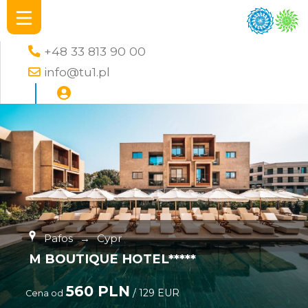
+48 33 813 90 00
info@tu1.pl
Pafos
→
Cypr
M BOUTIQUE HOTEL*****
560 PLN
/ 129 EUR
Cena od