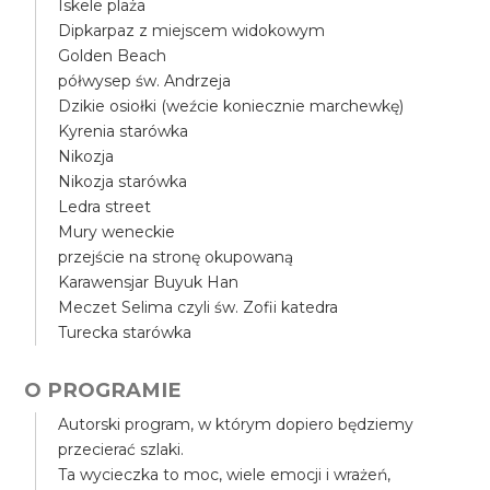
Iskele plaża
Dipkarpaz z miejscem widokowym
Golden Beach
półwysep św. Andrzeja
Dzikie osiołki (weźcie koniecznie marchewkę)
Kyrenia starówka
Nikozja
Nikozja starówka
Ledra street
Mury weneckie
przejście na stronę okupowaną
Karawensjar Buyuk Han
Meczet Selima czyli św. Zofii katedra
Turecka starówka
O PROGRAMIE
Autorski program, w którym dopiero będziemy
przecierać szlaki.
Ta wycieczka to moc, wiele emocji i wrażeń,