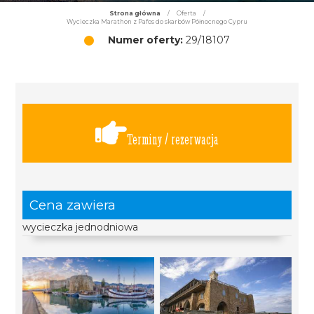
Strona główna
/
Oferta
/
Wycieczka Marathon z Pafos do skarbów Północnego Cypru
Numer oferty:
29/18107
Terminy / rezerwacja
Cena zawiera
wycieczka jednodniowa