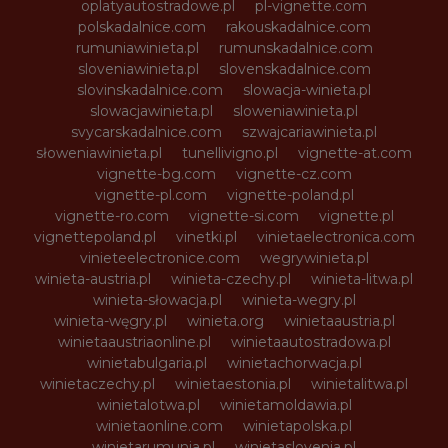
oplatyautostradowe.pl
pl-vignette.com
polskadalnice.com
rakouskadalnice.com
rumuniawinieta.pl
rumunskadalnice.com
sloveniawinieta.pl
slovenskadalnice.com
slovinskadalnice.com
slowacja-winieta.pl
slowacjawinieta.pl
sloweniawinieta.pl
svycarskadalnice.com
szwajcariawinieta.pl
słoweniawinieta.pl
tunellivigno.pl
vignette-at.com
vignette-bg.com
vignette-cz.com
vignette-pl.com
vignette-poland.pl
vignette-ro.com
vignette-si.com
vignette.pl
vignettepoland.pl
vinetki.pl
vinietaelectronica.com
vinieteelectronice.com
wegrywinieta.pl
winieta-austria.pl
winieta-czechy.pl
winieta-litwa.pl
winieta-słowacja.pl
winieta-wegry.pl
winieta-węgry.pl
winieta.org
winietaaustria.pl
winietaaustriaonline.pl
winietaautostradowa.pl
winietabulgaria.pl
winietachorwacja.pl
winietaczechy.pl
winietaestonia.pl
winietalitwa.pl
winietalotwa.pl
winietamoldawia.pl
winietaonline.com
winietapolska.pl
winietarumunia.pl
winietaslovenia.pl