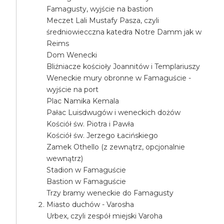
Famagusty, wyjście na bastion
Meczet Lali Mustafy Pasza, czyli
średniowiecczna katedra Notre Damm jak w
Reims
Dom Wenecki
Bliźniacze kościoły Joannitów i Templariuszy
Weneckie mury obronne w Famaguście -
wyjście na port
Plac Namika Kemala
Pałac Luisdwugów i weneckich dożów
Kościół św. Piotra i Pawła
Kościół św. Jerzego Łacińskiego
Zamek Othello (z zewnątrz, opcjonalnie
wewnątrz)
Stadion w Famaguście
Bastion w Famaguście
Trzy bramy weneckie do Famagusty
Miasto duchów - Varosha
Urbex, czyli zespół miejski Varoha