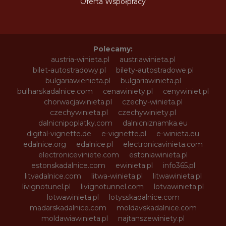
Oferta Współpracy
Polecamy:
austria-winieta.pl
austriawinieta.pl
bilet-autostradowy.pl
bilety-autostradowe.pl
bulgariawienieta.pl
bulgariawinieta.pl
bulharskadalnice.com
cenawiniety.pl
cenywiniet.pl
chorwacjawinieta.pl
czechy-winieta.pl
czechywinieta.pl
czechywiniety.pl
dalnicnipoplatky.com
dalnicniznamka.eu
digital-vignette.de
e-vignette.pl
e-winieta.eu
edalnice.org
edalnice.pl
electronicavinieta.com
electroniceviniete.com
estoniawinieta.pl
estonskadalnice.com
ewinieta.pl
info365.pl
litvadalnice.com
litwa-winieta.pl
litwawinieta.pl
livignotunel.pl
livignotunnel.com
lotvawinieta.pl
lotwawinieta.pl
lotysskadalnice.com
madarskadalnice.com
moldavskadalnice.com
moldawiawinieta.pl
najtanszewiniety.pl