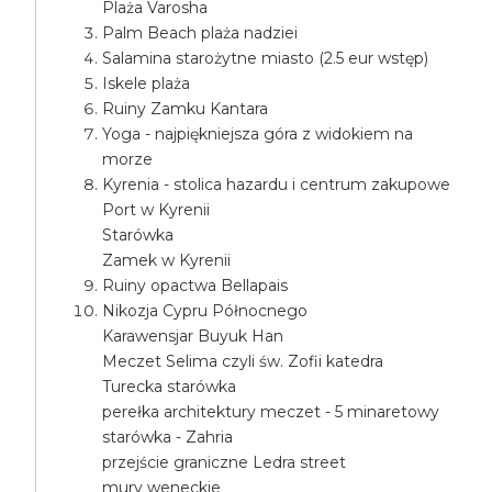
Plaża Varosha
Palm Beach plaża nadziei
Salamina starożytne miasto (2.5 eur wstęp)
Iskele plaża
Ruiny Zamku Kantara
Yoga - najpiękniejsza góra z widokiem na
morze
Kyrenia - stolica hazardu i centrum zakupowe
Port w Kyrenii
Starówka
Zamek w Kyrenii
Ruiny opactwa Bellapais
Nikozja Cypru Północnego
Karawensjar Buyuk Han
Meczet Selima czyli św. Zofii katedra
Turecka starówka
perełka architektury meczet - 5 minaretowy
starówka - Zahria
przejście graniczne Ledra street
mury weneckie