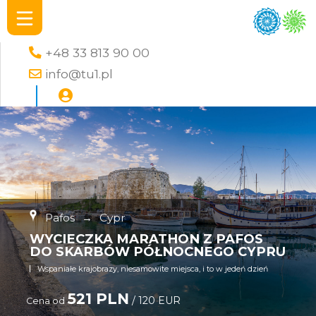
+48 33 813 90 00
info@tu1.pl
Pafos
→
Cypr
WYCIECZKA MARATHON Z PAFOS
DO SKARBÓW PÓŁNOCNEGO CYPRU
Wspaniałe krajobrazy, niesamowite miejsca, i to w jedeń dzień
521 PLN
/ 120 EUR
Cena od