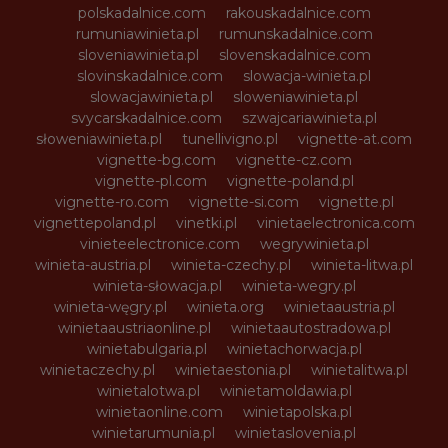
polskadalnice.com
rakouskadalnice.com
rumuniawinieta.pl
rumunskadalnice.com
sloveniawinieta.pl
slovenskadalnice.com
slovinskadalnice.com
slowacja-winieta.pl
slowacjawinieta.pl
sloweniawinieta.pl
svycarskadalnice.com
szwajcariawinieta.pl
słoweniawinieta.pl
tunellivigno.pl
vignette-at.com
vignette-bg.com
vignette-cz.com
vignette-pl.com
vignette-poland.pl
vignette-ro.com
vignette-si.com
vignette.pl
vignettepoland.pl
vinetki.pl
vinietaelectronica.com
vinieteelectronice.com
wegrywinieta.pl
winieta-austria.pl
winieta-czechy.pl
winieta-litwa.pl
winieta-słowacja.pl
winieta-wegry.pl
winieta-węgry.pl
winieta.org
winietaaustria.pl
winietaaustriaonline.pl
winietaautostradowa.pl
winietabulgaria.pl
winietachorwacja.pl
winietaczechy.pl
winietaestonia.pl
winietalitwa.pl
winietalotwa.pl
winietamoldawia.pl
winietaonline.com
winietapolska.pl
winietarumunia.pl
winietaslovenia.pl