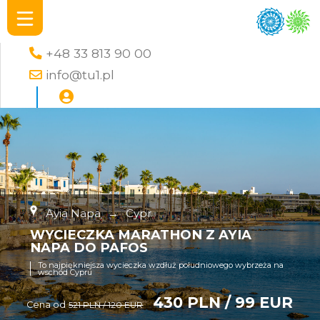
+48 33 813 90 00
info@tu1.pl
Ayia Napa
→
Cypr
WYCIECZKA MARATHON Z AYIA
NAPA DO PAFOS
To najpiękniejsza wycieczka wzdłuż południowego wybrzeża na
wschód Cypru
430 PLN / 99 EUR
Cena od
521 PLN / 120 EUR