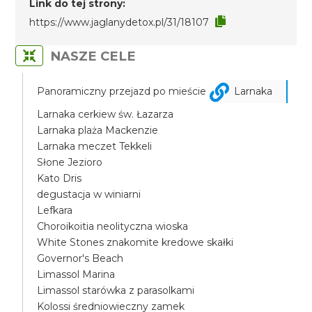
Link do tej strony:
https://www.jaglanydetox.pl/31/18107
NASZE CELE
Panoramiczny przejazd po mieście
Larnaka
Larnaka cerkiew św. Łazarza
Larnaka plaża Mackenzie
Larnaka meczet Tekkeli
Słone Jezioro
Kato Dris
degustacja w winiarni
Lefkara
Choroikoitia neolityczna wioska
White Stones znakomite kredowe skałki
Governor's Beach
Limassol Marina
Limassol starówka z parasolkami
Kolossi średniowieczny zamek