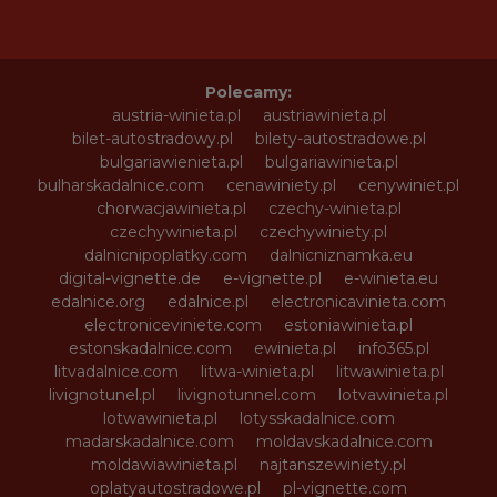
Polecamy:
austria-winieta.pl
austriawinieta.pl
bilet-autostradowy.pl
bilety-autostradowe.pl
bulgariawienieta.pl
bulgariawinieta.pl
bulharskadalnice.com
cenawiniety.pl
cenywiniet.pl
chorwacjawinieta.pl
czechy-winieta.pl
czechywinieta.pl
czechywiniety.pl
dalnicnipoplatky.com
dalnicniznamka.eu
digital-vignette.de
e-vignette.pl
e-winieta.eu
edalnice.org
edalnice.pl
electronicavinieta.com
electroniceviniete.com
estoniawinieta.pl
estonskadalnice.com
ewinieta.pl
info365.pl
litvadalnice.com
litwa-winieta.pl
litwawinieta.pl
livignotunel.pl
livignotunnel.com
lotvawinieta.pl
lotwawinieta.pl
lotysskadalnice.com
madarskadalnice.com
moldavskadalnice.com
moldawiawinieta.pl
najtanszewiniety.pl
oplatyautostradowe.pl
pl-vignette.com