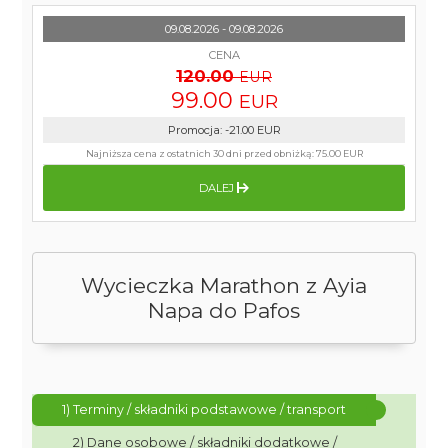
09.08.2026 - 09.08.2026
CENA
120.00
EUR
99.00
EUR
Promocja
:
-21.00
EUR
Najniższa cena z ostatnich 30 dni przed obniżką:
75.00 EUR
DALEJ
Wycieczka Marathon z Ayia
Napa do Pafos
1) Terminy / składniki podstawowe / transport
2) Dane osobowe / składniki dodatkowe /