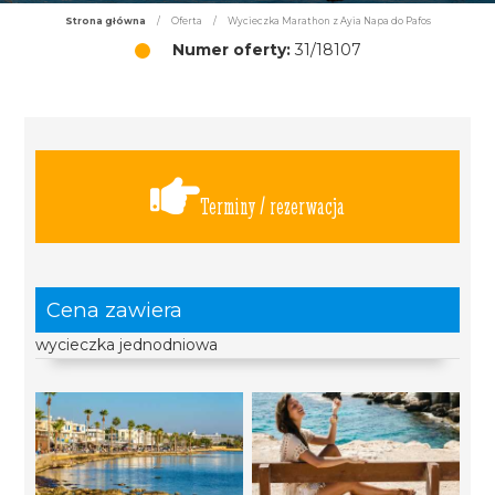
Strona główna
/
Oferta
/
Wycieczka Marathon z Ayia Napa do Pafos
Numer oferty:
31/18107
Terminy / rezerwacja
Cena zawiera
wycieczka jednodniowa