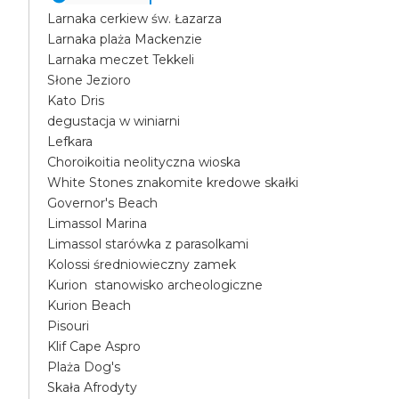
Larnaka cerkiew św. Łazarza
Larnaka plaża Mackenzie
Larnaka meczet Tekkeli
Słone Jezioro
Kato Dris
degustacja w winiarni
Lefkara
Choroikoitia neolityczna wioska
White Stones znakomite kredowe skałki
Governor's Beach
Limassol Marina
Limassol starówka z parasolkami
Kolossi średniowieczny zamek
Kurion stanowisko archeologiczne
Kurion Beach
Pisouri
Klif Cape Aspro
Plaża Dog's
Skała Afrodyty