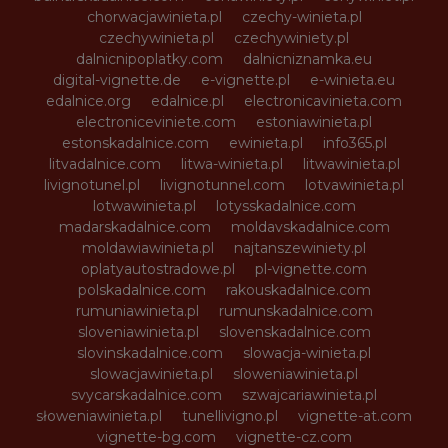
chorwacjawinieta.pl
czechy-winieta.pl
czechywinieta.pl
czechywiniety.pl
dalnicnipoplatky.com
dalnicniznamka.eu
digital-vignette.de
e-vignette.pl
e-winieta.eu
edalnice.org
edalnice.pl
electronicavinieta.com
electroniceviniete.com
estoniawinieta.pl
estonskadalnice.com
ewinieta.pl
info365.pl
litvadalnice.com
litwa-winieta.pl
litwawinieta.pl
livignotunel.pl
livignotunnel.com
lotvawinieta.pl
lotwawinieta.pl
lotysskadalnice.com
madarskadalnice.com
moldavskadalnice.com
moldawiawinieta.pl
najtanszewiniety.pl
oplatyautostradowe.pl
pl-vignette.com
polskadalnice.com
rakouskadalnice.com
rumuniawinieta.pl
rumunskadalnice.com
sloveniawinieta.pl
slovenskadalnice.com
slovinskadalnice.com
slowacja-winieta.pl
slowacjawinieta.pl
sloweniawinieta.pl
svycarskadalnice.com
szwajcariawinieta.pl
słoweniawinieta.pl
tunellivigno.pl
vignette-at.com
vignette-bg.com
vignette-cz.com