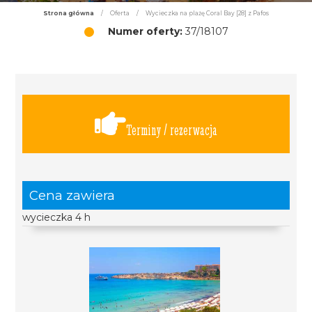
Strona główna
/
Oferta
/
Wycieczka na plażę Coral Bay [28] z Pafos
Numer oferty:
37/18107
Terminy / rezerwacja
Cena zawiera
wycieczka 4 h