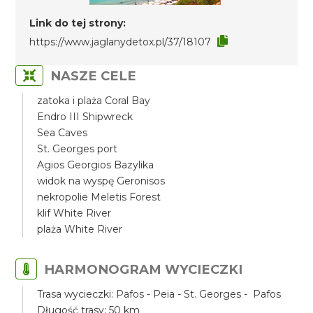
Link do tej strony:
https://www.jaglanydetox.pl/37/18107
NASZE CELE
zatoka i plaża Coral Bay
Endro III Shipwreck
Sea Caves
St. Georges port
Agios Georgios Bazylika
widok na wyspę Geronisos
nekropolie Meletis Forest
klif White River
plaża White River
HARMONOGRAM WYCIECZKI
Trasa wycieczki: Pafos - Peia - St. Georges - Pafos
Długość trasy: 50 km