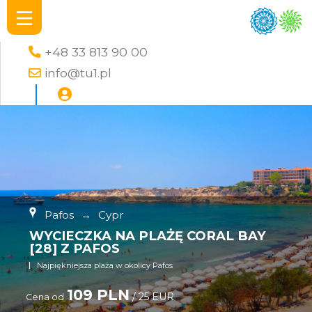
+48 33 813 90 00
info@tu1.pl
Pafos
→
Cypr
WYCIECZKA NA PLAŻĘ CORAL BAY
[28] Z PAFOS
Najpiękniejsza plaża w okolicy Pafos
109 PLN
/ 25 EUR
Cena od