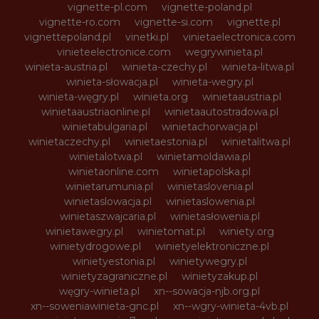
vignette-pl.com
vignette-poland.pl
vignette-ro.com
vignette-si.com
vignette.pl
vignettepoland.pl
vinetki.pl
vinietaelectronica.com
vinieteelectronice.com
wegrywinieta.pl
winieta-austria.pl
winieta-czechy.pl
winieta-litwa.pl
winieta-słowacja.pl
winieta-wegry.pl
winieta-węgry.pl
winieta.org
winietaaustria.pl
winietaaustriaonline.pl
winietaautostradowa.pl
winietabulgaria.pl
winietachorwacja.pl
winietaczechy.pl
winietaestonia.pl
winietalitwa.pl
winietalotwa.pl
winietamoldawia.pl
winietaonline.com
winietapolska.pl
winietarumunia.pl
winietaslovenia.pl
winietaslowacja.pl
winietaslowenia.pl
winietaszwajcaria.pl
winietasłowenia.pl
winietawegry.pl
winietomat.pl
winiety.org
winietydrogowe.pl
winietyelektroniczne.pl
winietyestonia.pl
winietywegry.pl
winietyzagraniczne.pl
winietyzakup.pl
węgry-winieta.pl
xn--sowacja-njb.org.pl
xn--soweniawinieta-gnc.pl
xn--wgry-winieta-4vb.pl