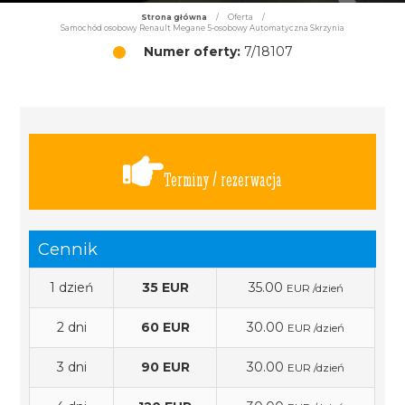
Strona główna
/
Oferta
/
Samochód osobowy Renault Megane 5-osobowy Automatyczna Skrzynia
Numer oferty:
7/18107
Terminy / rezerwacja
Cennik
1 dzień
35 EUR
35.00
EUR /dzień
2 dni
60 EUR
30.00
EUR /dzień
3 dni
90 EUR
30.00
EUR /dzień