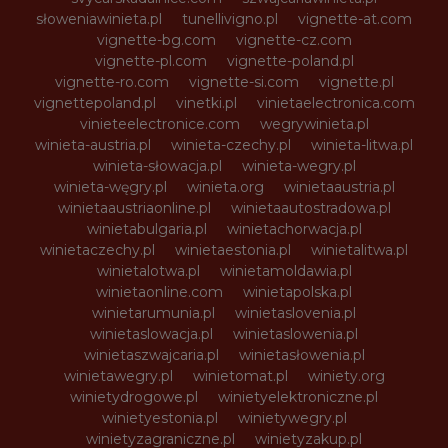
słoweniawinieta.pl
tunellivigno.pl
vignette-at.com
vignette-bg.com
vignette-cz.com
vignette-pl.com
vignette-poland.pl
vignette-ro.com
vignette-si.com
vignette.pl
vignettepoland.pl
vinetki.pl
vinietaelectronica.com
vinieteelectronice.com
wegrywinieta.pl
winieta-austria.pl
winieta-czechy.pl
winieta-litwa.pl
winieta-słowacja.pl
winieta-wegry.pl
winieta-węgry.pl
winieta.org
winietaaustria.pl
winietaaustriaonline.pl
winietaautostradowa.pl
winietabulgaria.pl
winietachorwacja.pl
winietaczechy.pl
winietaestonia.pl
winietalitwa.pl
winietalotwa.pl
winietamoldawia.pl
winietaonline.com
winietapolska.pl
winietarumunia.pl
winietaslovenia.pl
winietaslowacja.pl
winietaslowenia.pl
winietaszwajcaria.pl
winietasłowenia.pl
winietawegry.pl
winietomat.pl
winiety.org
winietydrogowe.pl
winietyelektroniczne.pl
winietyestonia.pl
winietywegry.pl
winietyzagraniczne.pl
winietyzakup.pl