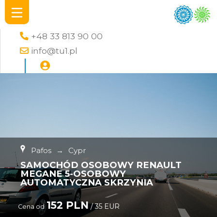
+48 33 813 90 00
info@tu1.pl
Pafos
→
Cypr
SAMOCHÓD OSOBOWY RENAULT
MEGANE 5-OSOBOWY
AUTOMATYCZNA SKRZYNIA
152 PLN
/ 35 EUR
Cena od