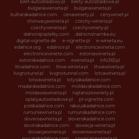
bilet-autostradowy.pl
bilety-autostradowe.pl
bulgariawienieta.pl
bulgariawinieta.pl
bulharskadalnice.com
cenawiniety.pl
cenywiniet.pl
chorwacjawinieta.pl
czechy-winieta.pl
czechywinieta.pl
czechywiniety.pl
dalnicnipoplatky.com
dalnicniznamka.eu
digital-vignette.de
e-vignette.pl
e-winieta.eu
edalnice.org
edalnice.pl
electronicavinieta.com
electroniceviniete.com
estoniawinieta.pl
estonskadalnice.com
ewinieta.pl
info365.pl
litvadalnice.com
litwa-winieta.pl
litwawinieta.pl
livignotunel.pl
livignotunnel.com
lotvawinieta.pl
lotwawinieta.pl
lotysskadalnice.com
madarskadalnice.com
moldavskadalnice.com
moldawiawinieta.pl
najtanszewiniety.pl
oplatyautostradowe.pl
pl-vignette.com
polskadalnice.com
rakouskadalnice.com
rumuniawinieta.pl
rumunskadalnice.com
sloveniawinieta.pl
slovenskadalnice.com
slovinskadalnice.com
slowacja-winieta.pl
slowacjawinieta.pl
sloweniawinieta.pl
svycarskadalnice.com
szwajcariawinieta.pl