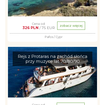
Cena od:
zobacz więcej
326 PLN
/ 75 EUR
Pafos / Cypr
Rejs z Protaras na zachód słońca
przy muzyce lat 70/80/90
Cena od: