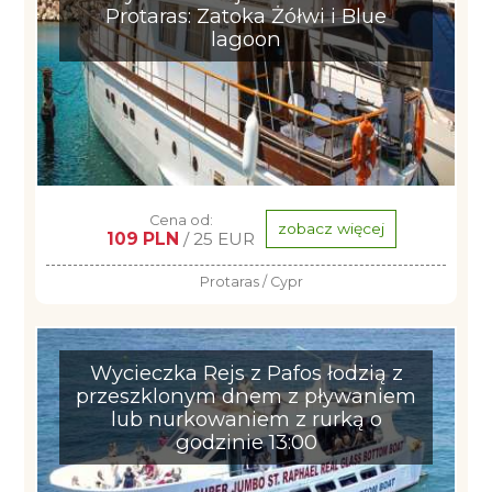
Protaras: Zatoka Żółwi i Blue
lagoon
Cena od:
zobacz więcej
109 PLN
/ 25 EUR
Protaras / Cypr
Wycieczka Rejs z Pafos łodzią z
przeszklonym dnem z pływaniem
lub nurkowaniem z rurką o
godzinie 13:00