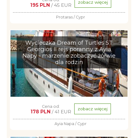
zobacz więcej
195 PLN
/ 45 EUR
Protaras / Cypr
Wycieczka Dream of Turtles ST
Georgios II rejs poranny z Ayia
Napy - marzenie zobaczyć żółwie
dla rodzin
Cena od:
zobacz więcej
178 PLN
/ 41 EUR
Ayia Napa / Cypr