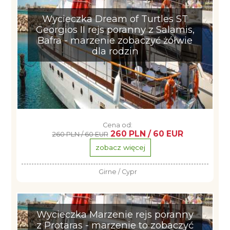
Wycieczka Dream of Turtles ST
Georgios II rejs poranny z Salamis,
Bafra - marzenie zobaczyć żółwie
dla rodzin
Cena od:
260 PLN / 60 EUR
260 PLN / 60 EUR
zobacz więcej
Girne / Cypr
Wycieczka Marzenie rejs poranny
z Protaras - marzenie to zobaczyć