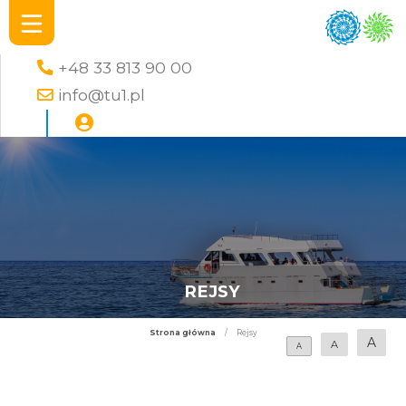
+48 33 813 90 00
info@tu1.pl
REJSY
Strona główna
/
Rejsy
A
A
A