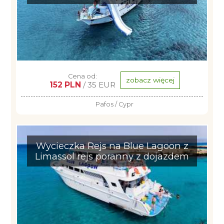
Cena od:
zobacz więcej
152 PLN
/ 35 EUR
Pafos / Cypr
Wycieczka Rejs na Blue Lagoon z
Limassol rejs poranny z dojazdem