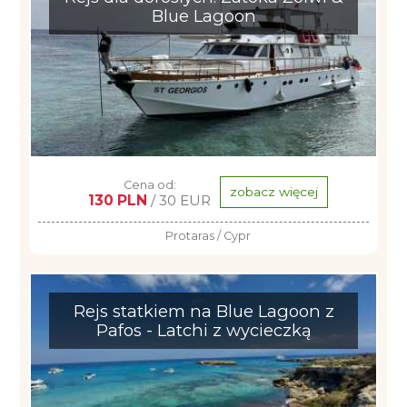
Blue Lagoon
Cena od:
zobacz więcej
130 PLN
/ 30 EUR
Protaras / Cypr
Rejs statkiem na Blue Lagoon z
Pafos - Latchi z wycieczką