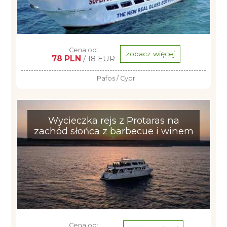
Cena od:
zobacz więcej
78 PLN
/ 18 EUR
Pafos / Cypr
Wycieczka rejs z Protaras na
zachód słońca z barbecue i winem
Cena od: