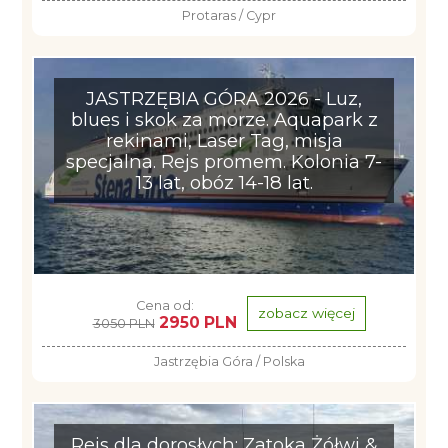
Protaras / Cypr
JASTRZĘBIA GÓRA 2026 - Luz,
blues i skok za morze. Aquapark z
rekinami, Laser Tag, misja
specjalna. Rejs promem. Kolonia 7-
13 lat, obóz 14-18 lat.
Cena od:
zobacz więcej
2950 PLN
3050 PLN
Jastrzębia Góra / Polska
Rejs dla dorosłych: Zatoka Żółwi &