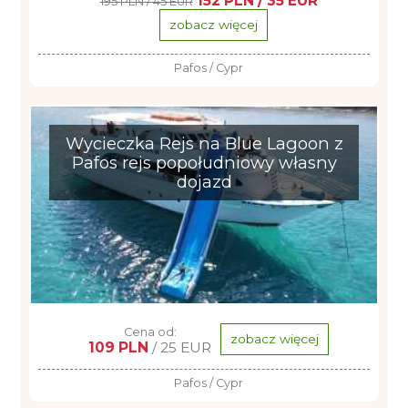
152 PLN / 35 EUR
195 PLN / 45 EUR
zobacz więcej
Pafos / Cypr
Wycieczka Rejs na Blue Lagoon z
Pafos rejs popołudniowy własny
dojazd
Cena od:
zobacz więcej
109 PLN
/ 25 EUR
Pafos / Cypr