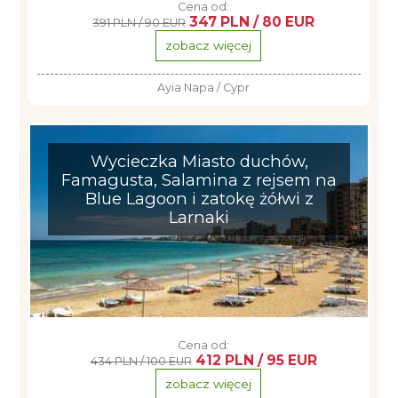
Cena od:
347 PLN / 80 EUR
391 PLN / 90 EUR
zobacz więcej
Ayia Napa / Cypr
Wycieczka Miasto duchów,
Famagusta, Salamina z rejsem na
Blue Lagoon i zatokę żółwi z
Larnaki
Cena od:
412 PLN / 95 EUR
434 PLN / 100 EUR
zobacz więcej