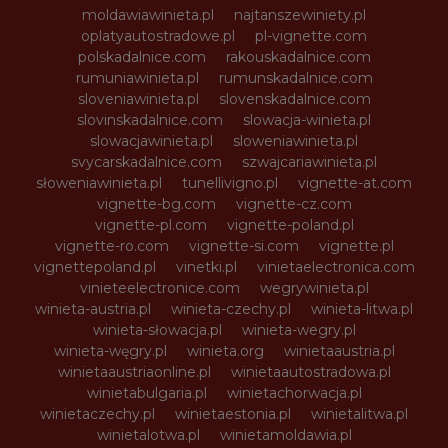
moldawiawinieta.pl
najtanszewiniety.pl
oplatyautostradowe.pl
pl-vignette.com
polskadalnice.com
rakouskadalnice.com
rumuniawinieta.pl
rumunskadalnice.com
sloveniawinieta.pl
slovenskadalnice.com
slovinskadalnice.com
slowacja-winieta.pl
slowacjawinieta.pl
sloweniawinieta.pl
svycarskadalnice.com
szwajcariawinieta.pl
słoweniawinieta.pl
tunellivigno.pl
vignette-at.com
vignette-bg.com
vignette-cz.com
vignette-pl.com
vignette-poland.pl
vignette-ro.com
vignette-si.com
vignette.pl
vignettepoland.pl
vinetki.pl
vinietaelectronica.com
vinieteelectronice.com
wegrywinieta.pl
winieta-austria.pl
winieta-czechy.pl
winieta-litwa.pl
winieta-słowacja.pl
winieta-wegry.pl
winieta-węgry.pl
winieta.org
winietaaustria.pl
winietaaustriaonline.pl
winietaautostradowa.pl
winietabulgaria.pl
winietachorwacja.pl
winietaczechy.pl
winietaestonia.pl
winietalitwa.pl
winietalotwa.pl
winietamoldawia.pl