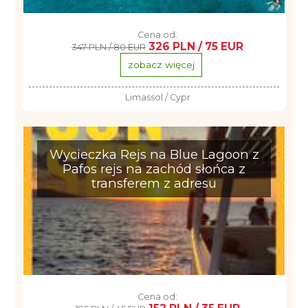
Cena od:
326 PLN / 75 EUR
347 PLN / 80 EUR
zobacz więcej
Limassol / Cypr
Wycieczka Rejs na Blue Lagoon z
Pafos rejs na zachód słońca z
transferem z adresu
Cena od: