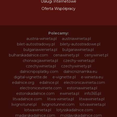
Usługi Internetowe
Oferta Współpracy
Polecamy:
austria-winieta.pl
austriawinieta.pl
bilet-autostradowy.pl
bilety-autostradowe.pl
bulgariawienieta.pl
bulgariawinieta.pl
bulharskadalnice.com
cenawiniety.pl
cenywiniet.pl
chorwacjawinieta.pl
czechy-winieta.pl
czechywinieta.pl
czechywiniety.pl
dalnicnipoplatky.com
dalnicniznamka.eu
digital-vignette.de
e-vignette.pl
e-winieta.eu
edalnice.org
edalnice.pl
electronicavinieta.com
electroniceviniete.com
estoniawinieta.pl
estonskadalnice.com
ewinieta.pl
info365.pl
litvadalnice.com
litwa-winieta.pl
litwawinieta.pl
livignotunel.pl
livignotunnel.com
lotvawinieta.pl
lotwawinieta.pl
lotysskadalnice.com
madarskadalnice.com
moldavskadalnice.com