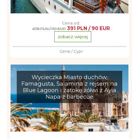
Cena od:
391 PLN / 90 EUR
478 PLN / 110 EUR
zobacz więcej
Girne / Cypr
Wycieczka Miasto duchów,
Famagusta, Salamina z rejsem na
Blue Lagoon i zatokę żółwi z Ayia
Napa z barbecue