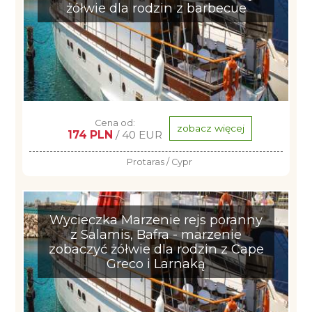
żółwie dla rodzin z barbecue
Cena od:
zobacz więcej
174 PLN
/ 40 EUR
Protaras / Cypr
Wycieczka Marzenie rejs poranny
z Salamis, Bafra - marzenie
zobaczyć żółwie dla rodzin z Cape
Greco i Larnaką