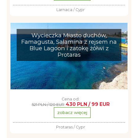
Larnaca / Cypr
Wycieczka Miasto duchów,
Famagusta, Salamina z rejsem na
Blue Lagoon i zatokę żółwi z
Protaras
Cena od:
430 PLN / 99 EUR
521 PLN / 120 EUR
zobacz więcej
Protaras / Cypr