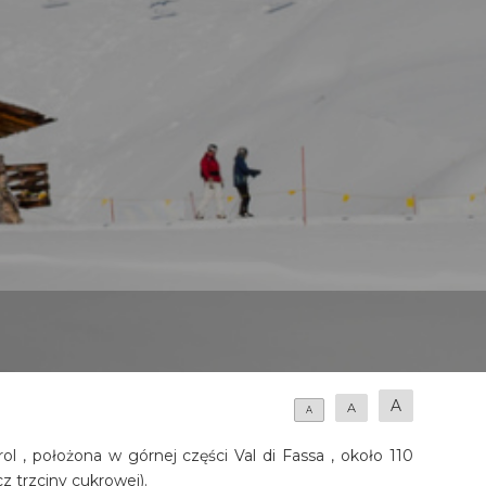
A
A
A
ol , położona w górnej części Val di Fassa , około 110
 trzciny cukrowej).