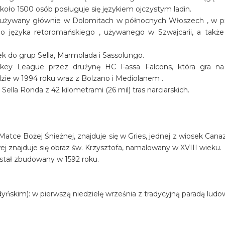
oło 1500 osób posługuje się językiem ojczystym ladin.
, używany głównie w Dolomitach w północnych Włoszech , w pro
 języka retoromańskiego , używanego w Szwajcarii, a także
k do grup Sella, Marmolada i Sassolungo.
ey League przez drużynę HC Fassa Falcons, która gra na S
ie w 1994 roku wraz z Bolzano i Mediolanem .
Sella Ronda z 42 kilometrami (26 mil) tras narciarskich.
atce Bożej Śnieżnej, znajduje się w Gries, jednej z wiosek Cana
j znajduje się obraz św. Krzysztofa, namalowany w XVIII wieku.
ostał zbudowany w 1592 roku.
adyńskim): w pierwszą niedzielę września z tradycyjną paradą lud