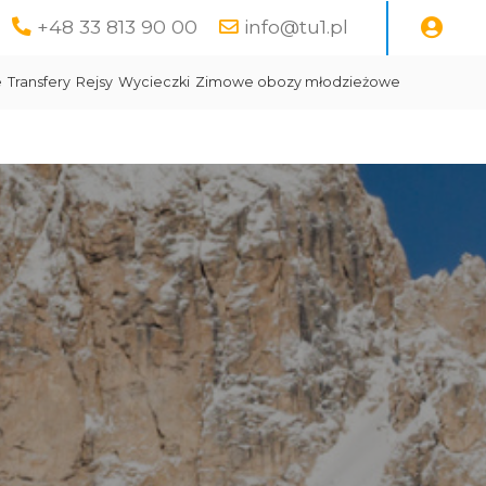
+48 33 813 90 00
info@tu1.pl
e
Transfery
Rejsy
Wycieczki
Zimowe obozy młodzieżowe