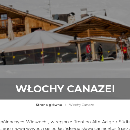
WŁOCHY CANAZEI
Strona główna
/
Włochy Canazei
 północnych Włoszech , w regionie Trentino-Alto Adige / Südtir
 Jego nazwa wywodzi się od łacińskiego słowa cannicetus (gąszcz