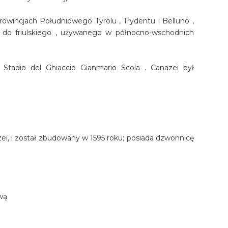
wincjach Południowego Tyrolu , Trydentu i Belluno ,
 do friulskiego , używanego w północno-wschodnich
tadio del Ghiaccio Gianmario Scola . Canazei był
zei, i został zbudowany w 1595 roku; posiada dzwonnicę
ową