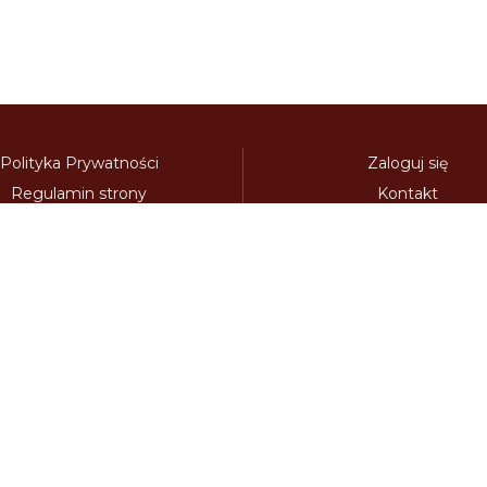
Polityka Prywatności
Zaloguj się
Regulamin strony
Kontakt
Polecamy:
adowy.pl
bilety-autostradowe.pl
bulgariawienieta.pl
bulgari
nieta.pl
czechywinieta.pl
czechywiniety.pl
dalnicnipoplat
nice.pl
electronicavinieta.com
electroniceviniete.com
esto
litwawinieta.pl
livignotunel.pl
livignotunnel.com
lotvawin
om
moldawiawinieta.pl
najtanszewiniety.pl
oplatyautostrad
umunskadalnice.com
sloveniawinieta.pl
slovenskadalnice.co
skadalnice.com
szwajcariawinieta.pl
słoweniawinieta.pl
tune