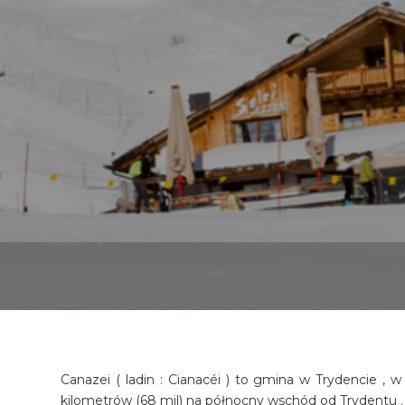
Canazei ( ladin : Cianacéi ) to gmina w Trydencie , w
kilometrów (68 mil) na północny wschód od Trydentu .