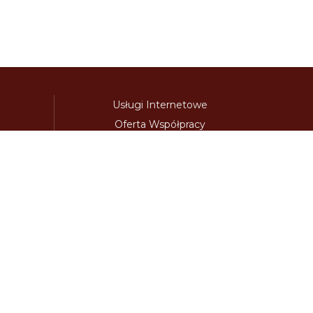
Usługi Internetowe
Oferta Współpracy
awinieta.pl
bulharskadalnice.com
cenawiniety.pl
ky.com
dalnicniznamka.eu
digital-vignette.de
niawinieta.pl
estonskadalnice.com
ewinieta.pl
ieta.pl
lotwawinieta.pl
lotysskadalnice.com
owe.pl
pl-vignette.com
polskadalnice.com
m
slovinskadalnice.com
slowacja-winieta.pl
llivigno.pl
vignette-at.com
vignette-bg.com