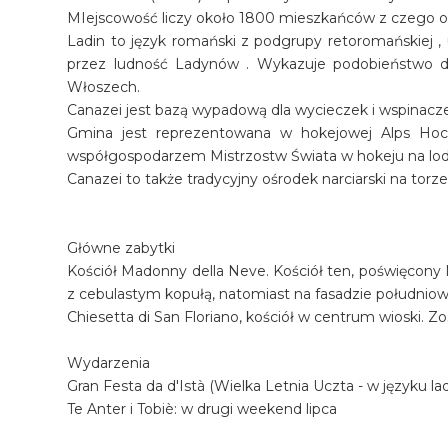
MIejscowość liczy około 1800 mieszkańców z czego ok
Ladin to język romański z podgrupy retoromańskiej 
przez ludność Ladynów . Wykazuje podobieństwo do
Włoszech.
Canazei jest bazą wypadową dla wycieczek i wspinacze
Gmina jest reprezentowana w hokejowej Alps Hock
współgospodarzem Mistrzostw Świata w hokeju na lodz
Canazei to także tradycyjny ośrodek narciarski na torze 
Główne zabytki
Kościół Madonny della Neve. Kościół ten, poświęcony M
z cebulastym kopułą, natomiast na fasadzie południowe
Chiesetta di San Floriano, kościół w centrum wioski. Z
Wydarzenia
Gran Festa da d'Istà (Wielka Letnia Uczta - w języku l
Te Anter i Tobiè: w drugi weekend lipca